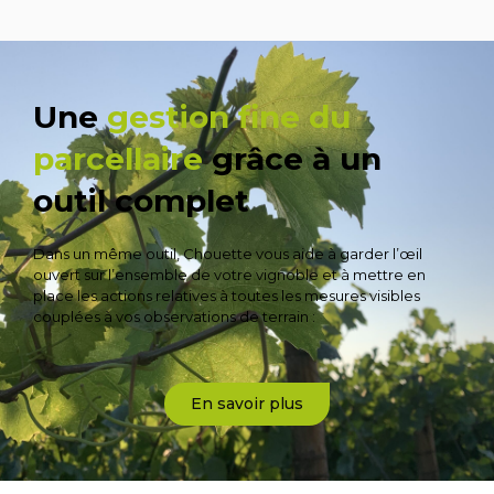
Une
gestion fine du
parcellaire
grâce à un
outil complet
Dans un même outil, Chouette vous aide à garder l’œil
ouvert sur l’ensemble de votre vignoble et à mettre en
place les actions relatives à toutes les mesures visibles
couplées à vos observations de terrain :
En savoir plus