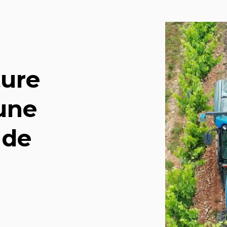
ture
une
de